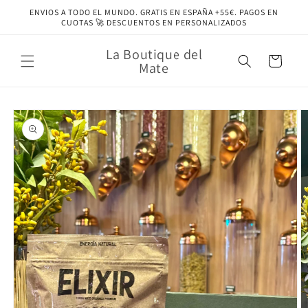
Ir
ENVIOS A TODO EL MUNDO. GRATIS EN ESPAÑA +55€. PAGOS EN
directamente
CUOTAS 🚀 DESCUENTOS EN PERSONALIZADOS
al contenido
La Boutique del
Carrito
Mate
Ir
directamente
a la
información
del producto