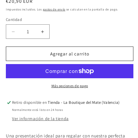
Precio
€20,90 EUR
habitual
Impuestos incluidos. Los
gastos de envío
se calculan en la pantalla de pago.
Cantidad
Reducir
Aumentar
cantidad
cantidad
para
para
Pack
Pack
Agregar al carrito
Regalo
Regalo
Degustación
Degustación
Elixir
Elixir
Yerba
Yerba
Mate
Mate
Más opciones de pago
Original
Original
+
+
Retiro disponible en
Tienda - La Boutique del Mate (Valencia)
Blend
Blend
Normalmente está listo en 24 horas
Ver información de la tienda
Una presentación ideal para regalar con nuestra perfecta