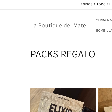
Ir
ENVIOS A TODO EL
directamente
al contenido
YERBA MA
La Boutique del Mate
BOMBILL
C
PACKS REGALO
o
l
e
c