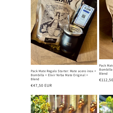
c
i
ó
n
:
Pack Mat
Bombilla 
Pack Mate Regalo Starter: Mate acero inox +
Blend
Bombilla + Elixir Yerba Mate Original +
Blend
Precio
€112,5
Precio
€47,50 EUR
habitu
habitual