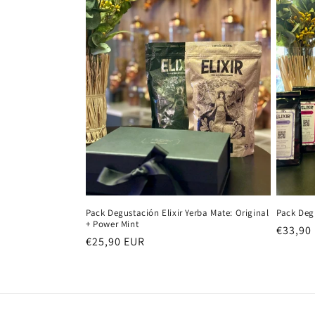
Pack Degustación Elixir Yerba Mate: Original
Pack Degu
+ Power Mint
Precio
€33,90
Precio
€25,90 EUR
habitu
habitual