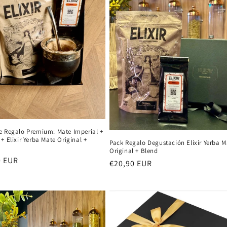
e Regalo Premium: Mate Imperial +
+ Elixir Yerba Mate Original +
Pack Regalo Degustación Elixir Yerba M
Original + Blend
0 EUR
Precio
€20,90 EUR
al
habitual