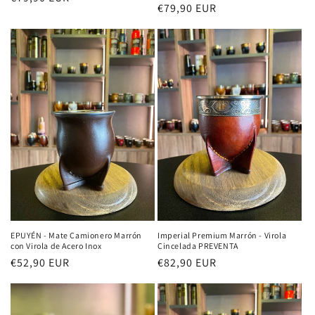
Precio
€79,90 EUR
habitual
habitual
EPUYÉN - Mate Camionero Marrón
Imperial Premium Marrón - Virola
con Virola de Acero Inox
Cincelada PREVENTA
Precio
€52,90 EUR
Precio
€82,90 EUR
habitual
habitual