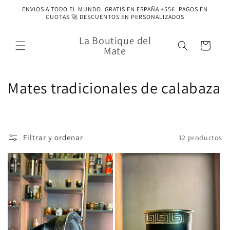
Ir
ENVIOS A TODO EL MUNDO. GRATIS EN ESPAÑA +55€. PAGOS EN
directamente
CUOTAS 🚀 DESCUENTOS EN PERSONALIZADOS
al contenido
La Boutique del
Carrito
Mate
C
Mates tradicionales de calabaza
o
l
Filtrar y ordenar
12 productos
e
c
c
i
ó