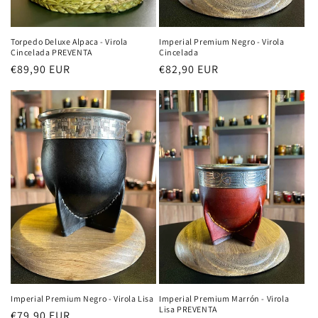
Torpedo Deluxe Alpaca - Virola
Imperial Premium Negro - Virola
Cincelada PREVENTA
Cincelada
Precio
€89,90 EUR
Precio
€82,90 EUR
habitual
habitual
Imperial Premium Negro - Virola Lisa
Imperial Premium Marrón - Virola
Lisa PREVENTA
Precio
€79,90 EUR