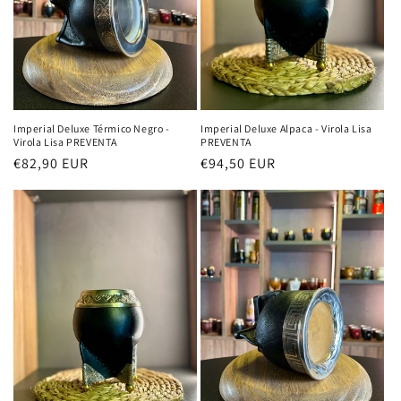
n
:
Imperial Deluxe Térmico Negro -
Imperial Deluxe Alpaca - Virola Lisa
Virola Lisa PREVENTA
PREVENTA
Precio
€82,90 EUR
Precio
€94,50 EUR
habitual
habitual