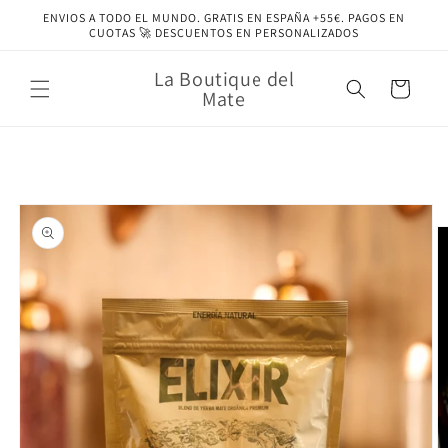
Ir
ENVIOS A TODO EL MUNDO. GRATIS EN ESPAÑA +55€. PAGOS EN
directamente
CUOTAS 🚀 DESCUENTOS EN PERSONALIZADOS
al contenido
La Boutique del
Carrito
Mate
Ir
directamente
a la
información
del producto